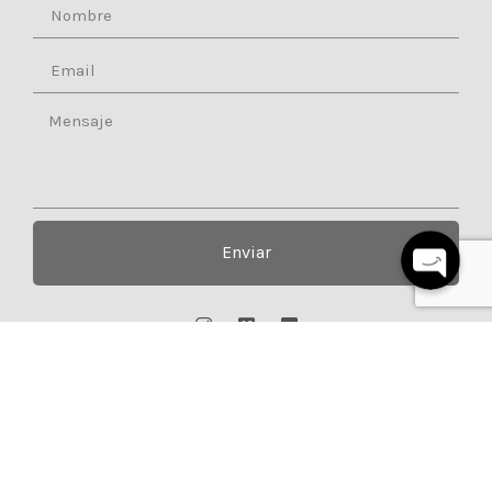
Teléfono
Whatsapp
Enviar
DISEÑO:
ARTFY®